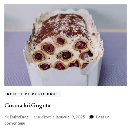
RETETE DE PESTE PRUT
Cusma lui Guguta
de
DulceDrag
actualizat la
ianuarie 19, 2025
Lasă un
la
comentariu
Cusma