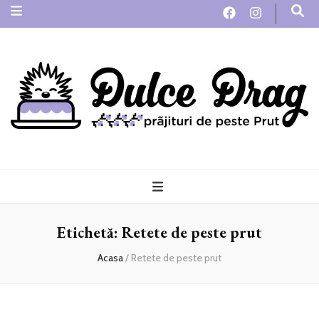
Dulce Drag
Jurnal de ganduri si retete cu dor de "ACASA"
Etichetă:
Retete de peste prut
Acasa
/
Retete de peste prut