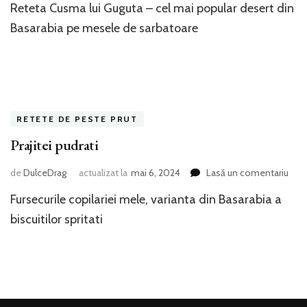
Reteta Cusma lui Guguta – cel mai popular desert din
lui
Guguta
Basarabia pe mesele de sarbatoare
RETETE DE PESTE PRUT
Prajitei pudrati
la
de
DulceDrag
actualizat la
mai 6, 2024
Lasă un comentariu
Praji
Fursecurile copilariei mele, varianta din Basarabia a
pudr
biscuitilor spritati